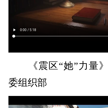
《震区“她”力量》
委组织部