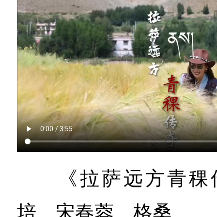
《拉萨远方青稞传
培、宋春蓉、格桑