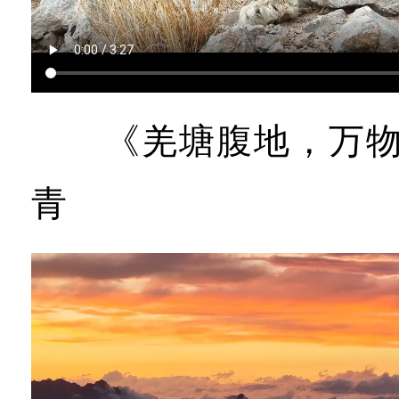
《羌塘腹地，万物乐
青