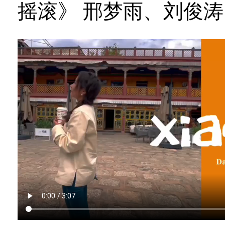
摇滚》 邢梦雨、刘俊