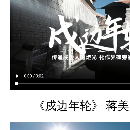
《戍边年轮》 蒋美