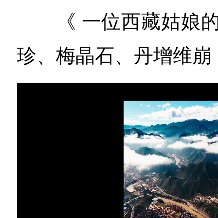
《 一位西藏姑娘的Dai
珍、梅晶石、丹增维崩